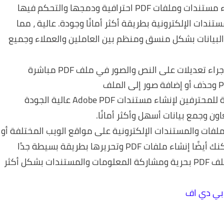
الكثير من المال لأن البرنامج يتيح للمستخدم إنشاء مستندات وملفات PDF احترافية ودمجها والتحكم فيها
دات الإلكترونية بطريقة أكثر أمانًا وجودة. عالية ، مما
البيانات بشكل منسق ومنظم بين العاملين والعملاء وجميع
من خلال برنامج Adobe Acrobat الكامل ، يمكنك إجراء تعديلات على النص والصور في ملف PDF مباشرة
يعد 2021 Adobe Acrobat Pro DC طريقة متقدمة للمحترفين لإنشاء مستندات Adobe PDF عالية الجودة
ن وجمع بيانات أسهل وأكثر أمانًا.
 ، يمكنك مشاركة الملفات والمستندات الإلكترونية على مواقع الويب المختلفة أو
عن طريق طباعة الملف وتوزيعه كما يحلو لك. يمكنك أيضًا إنشاء ملفات PDF وتحريرها بطريقة بسيطة جدًا
وسهلة مع إمكانية إضافة الصور والوسائط إلى ملف PDF بحرية ومشاركة المعلومات والمستندات بشكل أكثر