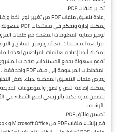
تحرير ملفات PDF.
إعادة تنسيق ملفات PDF من تغيير نوع الخط وإضافة الصور والتوقيعات.
يمكنك إدارة وتحكم في مستندات PDF بسهولة.
توفير حماية المعلومات المهمة مع كلمات المرور أ
مراجعة المستندات، تعبئة وتوفير النماذج و التو
يمكنك أيضا إضافة تعليقات المراجعين لهذه المل
المخططات المرسومة إلى ملف PDF واحد فقط..
يعرض ملفات التنسيق المفضلة لديك، بغض النظر
يمكنك إضافة النص والصور والموضوعات الجديدة 
يتضمن قدرة ذكية بأثر رجعي لمنع الأخطاء في الأو
الأرشيف.
تحسين وثائق PDF.
قم بإنشاء ملفات PDF من Microsoft Office و Outlook و Internet Explorer.
ملفات PDF تحافظ على شكلها تنسيقها و ت