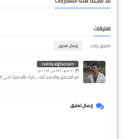
قد تُعجبك هذه المشاركات
تعليقات
تعليق واحد
إرسال تعليق
roshdy alghannam
31 مايو 2021 في 11:55 ص
تم التحميل والحمد لله ... بارك الله فيك اخى
إرسال تعليق