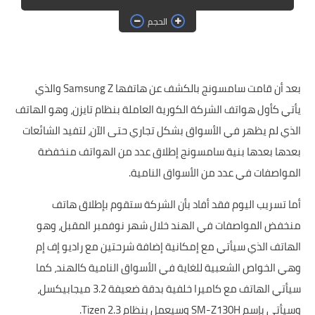
حماية
الحجم
الحلقات
العاب
بعد أن قامت سامسونج بالكشف عن هاتفها Samsung Z والذي
يأتي كأول هواتف الشركة الكورية العاملة بنظام تايزن، وهو الهاتف
الذي لم يظهر في الأسواق بشكل تجاري حتى الآن، لتفيد الشائعات
بعدها بعدها بنية سامسونج إطلاق عدد من الهواتف منخفضة
المواصفات في عدد من الأسواق النامية.
أما تسريب اليوم فقد أفاد بأن الشركة ستقوم بإطلاق هاتف
منخفض المواصفات في الهند خلال شهر نوفمبر المقبل، وهو
الهاتف الذي سيأتي مع إمكانية إضافة شرحتين مع راديو إف إم
وهي الخواص الشعبية للغاية في الأسواق النامية كالهند، كما
سيأتي الهاتف مع كاميرا خلفية بدقة ضعيفة 3.2 ميجابيكسل،
وسيأتي بإسم SM-Z130H وسيعمل بنظام Tizen 2.3.