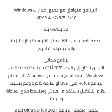
البرنامج متوافق مع جميع إصدارات Windows
XP/Vista/7/8/8. 1/10
32 بت/64 بت
يدعم العديد من اللغات مثل الفرنسية والإنجليزية
والعربية ولغات أخرى
برنامج مجاني
الآن لن تحتاج إلى قرص DVD أ لتثبيت نسخة جديدة من
Windows ، فقط انسخ نسخة من Windows باستخدام
برنامج Rufus على USB أو بطاقة ذاكرة وقم بتثبيت
نظام التشغيل باستخدام الفلاش وستلاحظ مدى بساطة
وسرعة
تحميل وتفعيل برنامج UltraISO full 2021 لحرق