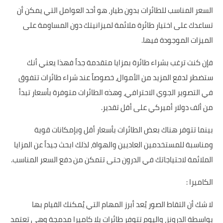
السعر المناسب للطائرات بدون طيار، هو أحد العوامل التي يمكن أن
تساعدك على اختيار طائرة ملائمة لميزانيتك دون المساومة على
الميزات الموجودة فيها.
فإن كنت ترغب بشراء طائرة بمزايا متقدمة جداً فهذا يعني أنك
ستضطر لدفع المزيد من الأموال، خصوصاً عند شراء طائرات تتفوق
في التصوير الجوي الاحترافي، وهذه الطائرات متوفرة بأسعار تبدأ
من ألف دولار أميركي على أقل تقدير.
بينما تتوفر هناك بعض الطائرات بأسعار أقل وبإمكانات قوية
ومناسبة للمستخدمين العاديين والهواة، لذلك ابحث جيداً عن المزايا
الملائمة لاحتياجاتك في الدرون حتى تتمكن من دفع السعر المناسب.
الكاميرا :
لا شك أن التقاط الصور يُعد أبرز المهام التي يُمكنك القيام بها
بواسطة الدرونز، واليوم تتوفر طائرات بلا كاميرا مدمجة وهي تعتمد