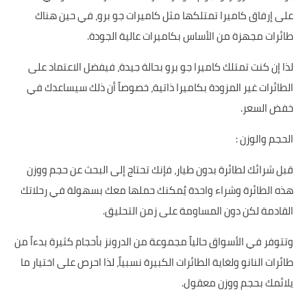
على إرفاق كاميرا تمتلكها مثل كاميرات جو برو، في حين هناك
طائرات مجهزة من الأساس بكاميرات عالية الجودة.
لذا إن كنت تمتلك كاميرا جو برو بحالة جيدة، فيفضل الاعتماد على
الطائرات غير المزودة بكاميرا ذاتية، خصوصاً أن ذلك سيساعدك في
خفض السعر.
الحجم والوزن :
قبل شرائك لطائرة بدون طيار، فإنك تحتاج إلى البحث عن حجم ووزن
هذه الطائرة وشراء واحدة يُمكنك حملها معك بسهولة في رحلاتك
القادمة لكن دون المساومة على زمن التحليق.
وتتوفر في الأسواق حالياً مجموعة من الدرونز بأحجام كثيرة بدءاً من
طائرات النانو ولغاية الطائرات الكبيرة نسبياً، لذا احرص على اختيار ما
يلائمك بحجم ووزن معقول.