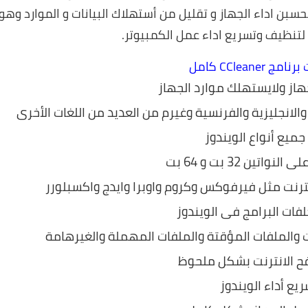
بن اداء الجهاز و تقليل من أستهلاك البيانات و الموارد وهو
لتنظيف وتسريع اداء عمل الكمبيوتر.
 CCleaner كامل
از ولايستهلك موارد الجهاز
والانجليزية والفرنسية وغيرم من العديد من اللغات الأخرى
جميع أنواع الويندوز
اتين 32 بت و 64 بت
ترنت مثل فيرفوكس وكروم واوبرا وايدج واكسبلورر
ات البرامج فى الويندوز
 والملفات المؤقتة والملفات المهملة والغيرهامة
ح الانترنت بشكل ملحوظ
يع أداء الويندوز