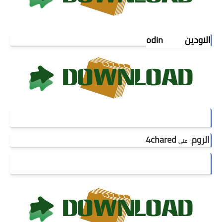
الاودين odin
الروم
4chared
على