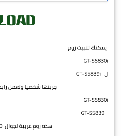
يمكنك تتبيت روم
GT-S5830i
ل
GT-S5839i
جربتها شخصيا وتعمل رابط
GT-S5830i
GT-S5839i
هذه روم عربية لجوال GT-S5830i ولكنها متوافقة مع الجوال