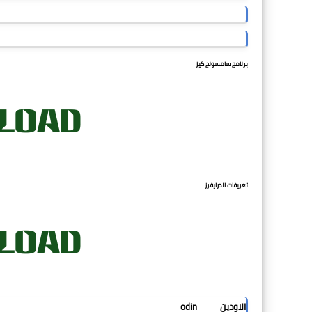
برنامج سامسونج كيز
تعريفات الدرايفرز
الاودين odin