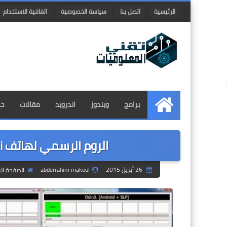
الرئيسية
اتصل بنا
سياسة الخصوصية
اتفاقية الاستخدام
برامج
ويندوز
اندرويد
مقالات
حم
الرئيسية
الروم الرسمي لهاتف Samsung Galaxy ace GT-s5839i
26 أبريل 2015
abderrahim makoul
الصفحة ال