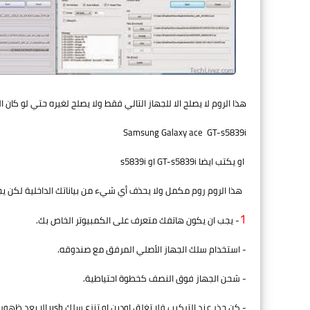
هذا الروم لا يصلح الا للجهاز التالي فقط ولا يصلح لغيره حتي لو كان 
Samsung Galaxy ace GT-s5839i
او يكتب ايضا GT-s5839i او s5839i
هذا الروم روم مكمل ولا يحذف أي شيء من بياناتك الداخلية لكن ي
1
- يجب ان يكون هاتفك متعرف على الكمبيوتر الخاص بك.
- استخدام سلك الجهاز الأصلي المرفق مع صندوقه.
- شحن الجهاز فوق النصف كخطوة احتياطية.
- كن حذر عند التركيب فلا تغلق اودين او تنزع سلك usb الا بعد ظهور كلمة Pass.