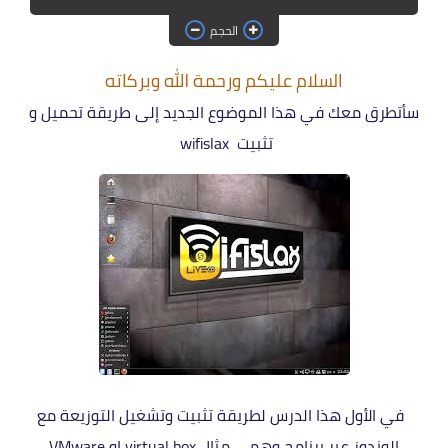
حماية
الحجم
الحلقات
السلام عليكم ورحمة الله وبركاته
العاب
سأتطرق معك في هذا الموضوع الجديد إلى طريقة تحميل و
تثبيت wifislax
في الأول هذا الدرس لطريقة تثبيت وتشغيل التوزيعة مع
الوندوز عبر برنامج وهمي مثال virtual box
او VMware