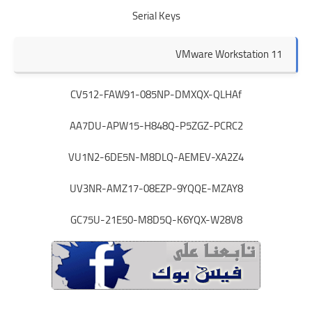
Serial Keys
VMware Workstation 11
CV512-FAW91-085NP-DMXQX-QLHAf
AA7DU-APW15-H848Q-P5ZGZ-PCRC2
VU1N2-6DE5N-M8DLQ-AEMEV-XA2Z4
UV3NR-AMZ17-08EZP-9YQQE-MZAY8
GC75U-21E50-M8D5Q-K6YQX-W28V8