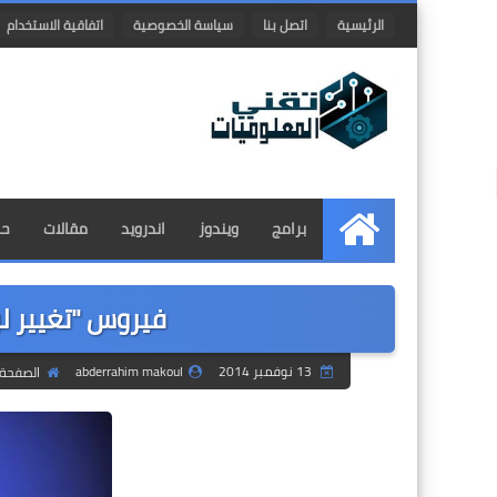
الرئيسية
اتصل بنا
سياسة الخصوصية
اتفاقية الاستخدام
برامج
ويندوز
اندرويد
مقالات
حم
الرئيسية
فيروس "تغيير ل
13 نوفمبر 2014
abderrahim makoul
الصفحة 