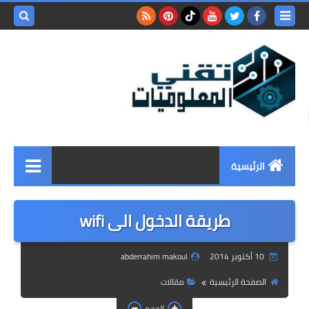
بحث هذه
المدونة
الإلكتروني
الرئيسية
برامج
طريقة الدخول الى wifi
ويندوز
10 أكتوبر 2014
abderrahim makoul
اندرويد
الصفحة الرئيسية
مقالات
مقالات
الحجم