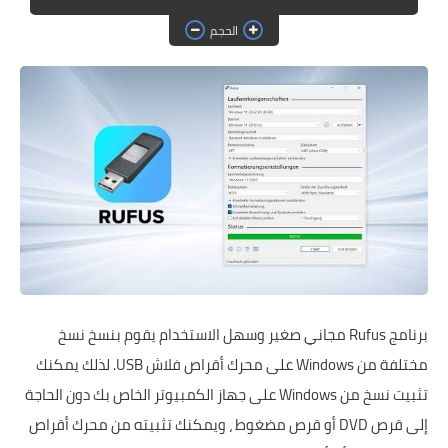
حماية
الحجم
الحلقات
العاب
برنامج Rufus مجاني صغير وسهل الاستخدام يقوم بنسخ نسخ
مختلفة من Windows على محرك أقراص فلاش USB. لذلك يمكنك
تثبيت نسخ من Windows على جهاز الكمبيوتر الخاص بك دون الحاجة
إلى قرص DVD أو قرص مضغوط ، ويمكنك تثبيته من محرك أقراص