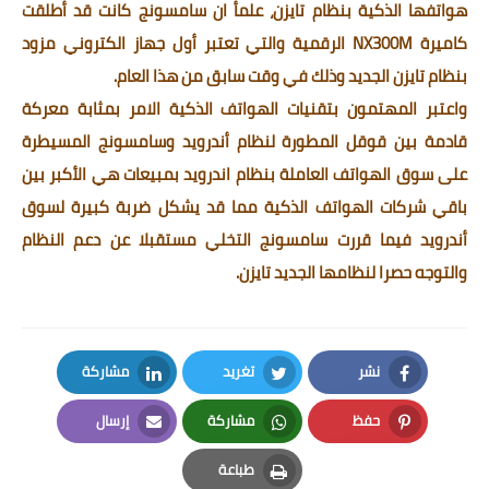
هواتفها الذكية بنظام تايزن، علمأ ان سامسونج كانت قد
أطلقت
كاميرة NX300M الرقمية والتي تعتبر أول جهاز الكتروني مزود
بنظام تايزن الجديد وذلك في وقت سابق من هذا العام.
واعتبر المهتمون بتقنيات الهواتف الذكية الامر بمثابة معركة
قادمة بين قوقل المطورة لنظام أندرويد وسامسونج المسيطرة
على سوق الهواتف العاملة بنظام اندرويد بمبيعات هي الأكبر بين
باقي شركات الهواتف الذكية مما قد يشكل ضربة كبيرة لسوق
أندرويد فيما قررت سامسونج التخلي مستقبلا عن دعم النظام
والتوجه حصرا لنظامها الجديد تايزن.
نشر
تغريد
مشاركة
LinkedIn
Twitter
Facebook
حفظ
مشاركة
إرسال
Email
Whatsapp
Pinterest
طباعة