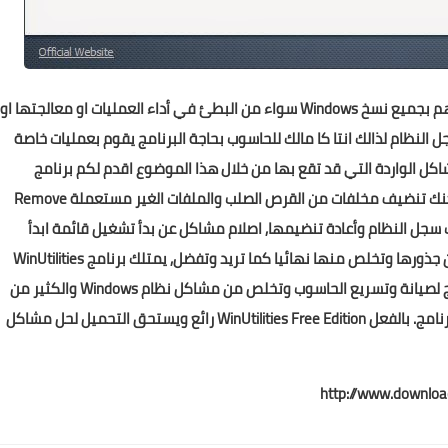
كاسائر ملاك الحاسوب يعانون من مشاكل كثيرة في انظمتهم بجميع نسخ Windows سواء من البطئ في أداء العمليات او معالجتها او
نظام لذالك انتا كا مالك للحاسوب بحاجة البرنامج يقوم بعمليات خاصة
ل الواردة التي قد تقع بها من خلال هذا الموضوع اقدم لكم برنامج
مجاني يقوم بمهام خاصة أنه WinUtilities Free Edition يمكنك تنضيف مخلفات من القرص الصلب والملفات الغير مستعملة Remove
 ملفات سجل النظام وأعادة تنضيمها, اصلام مشاكل عن بدأ تشغيل قائمة ابدأ
البرنامج يمتلك أداة قوية يمكنك من خلالها حذف البرامج من جذورها وتخلص منها نهائيا كما تريد وتفضل, يمتلك برنامج WinUtilities
Free Edition الكثير من الأدوات التي تجعله من افضل البرامج لصيانة وتسريع الحاسوب وتخلص من مشاكل نظام Windows والكثير من
الأمكانيات الرائعة التي سوف تكتشفها خلال استخدامك للبرنامج. بالفعل WinUtilities Free Edition رائع ويستحق التحميل لحل مشاكل