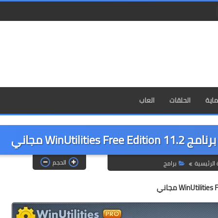
اية
الحلقات
العاب
WinUti مجاني
الحجم
الرئيسية
برامج