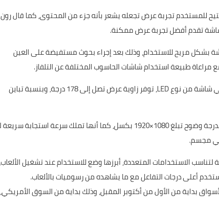
SD5 المخصصة للحواسب تتيح للمستخدم تجربة عرض تجعله يشعر بأنه جزء من المحتوى، كما قال رون
لشاشة تقدم أفضل تجربة عرض ممكنة.
 بشكل مريح للاستخدام، وذلك بعد إجراء بحوث مستفيضة على العين
ع مراعاة طبيعة استخدام شاشات الحاسوب المختلفة عن التلفاز.
ويبلغ قياس شاشة SD590C المنحنية الجديدة 27 بوصة، وهي شاشة من نوع LED، توفر زاوية عرض تصل إلى 178 درجة، وبنسبة تباين
وأكدت سامسونج أن الشاشة الجديدة تعرض بدقة Full HD وبدرجة وضوح تبلغ 1080×1920 بكسل، كما أنها تملك سرعة استجابة سريعة 
ناسب الاستخدامات المتعددة، أبرزها وضع للاستخدام عند تشغيل الألعاب،
دم أعلى درجات التفاعل مع ما يشاهده من رسوميات بالألعاب.
م طرح شاشة SD590C الجديدة في الأسواق بداية من الأول من أكتوبر المقبل، وذلك بداية من السوق الأمريكي،