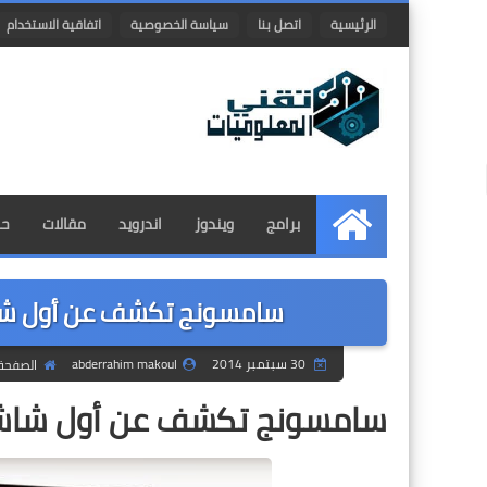
الرئيسية
اتصل بنا
سياسة الخصوصية
اتفاقية الاستخدام
برامج
ويندوز
اندرويد
مقالات
حم
الرئيسية
سامسونج تكشف عن أول شا
30 سبتمبر 2014
abderrahim makoul
الصفحة 
سامسونج تكشف عن أول شاشا